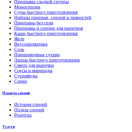
Приправы сладкой группы
Моноспеции
Супы быстрого приготовления
Наборы приправ, специй и пряностей
Приправы без соли
Приправы и специи для напитков
Каши быстрого приготовления
Желе
Вкусоароматика
Соль
Панировочные сухари
Лапша быстрого приготовления
Смеси для выпечки
Соусы и маринады
Суперфуды
Снеки
Планета специй
История специй
Польза специй
Рецепты
Услуги