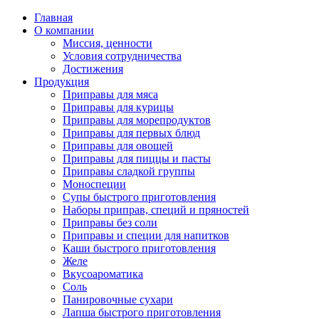
Главная
О компании
Миссия, ценности
Условия сотрудничества
Достижения
Продукция
Приправы для мяса
Приправы для курицы
Приправы для морепродуктов
Приправы для первых блюд
Приправы для овощей
Приправы для пиццы и пасты
Приправы сладкой группы
Моноспеции
Супы быстрого приготовления
Наборы приправ, специй и пряностей
Приправы без соли
Приправы и специи для напитков
Каши быстрого приготовления
Желе
Вкусоароматика
Соль
Панировочные сухари
Лапша быстрого приготовления