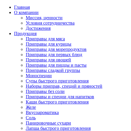
Главная
О компании
Миссия, ценности
Условия сотрудничества
Достижения
Продукция
Приправы для мяса
Приправы для курицы
Приправы для морепродуктов
Приправы для первых блюд
Приправы для овощей
Приправы для пиццы и пасты
Приправы сладкой группы
Моноспеции
Супы быстрого приготовления
Наборы приправ, специй и пряностей
Приправы без соли
Приправы и специи для напитков
Каши быстрого приготовления
Желе
Вкусоароматика
Соль
Панировочные сухари
Лапша быстрого приготовления