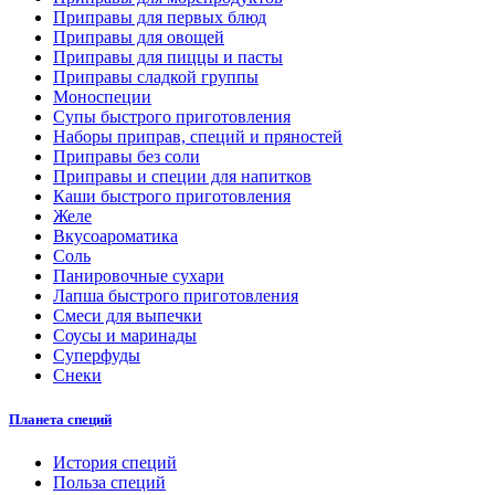
Приправы для первых блюд
Приправы для овощей
Приправы для пиццы и пасты
Приправы сладкой группы
Моноспеции
Супы быстрого приготовления
Наборы приправ, специй и пряностей
Приправы без соли
Приправы и специи для напитков
Каши быстрого приготовления
Желе
Вкусоароматика
Соль
Панировочные сухари
Лапша быстрого приготовления
Смеси для выпечки
Соусы и маринады
Суперфуды
Снеки
Планета специй
История специй
Польза специй